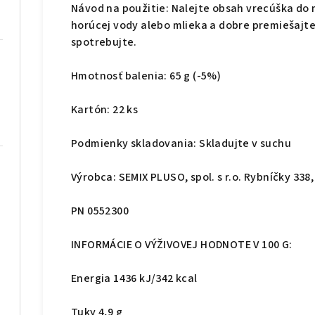
Návod na použitie: Nalejte obsah vrecúška do m
horúcej vody alebo mlieka a dobre premiešajte.
spotrebujte.
Hmotnosť balenia: 65 g (-5%)
Kartón: 22 ks
Podmienky skladovania: Skladujte v suchu
Výrobca: SEMIX PLUSO, spol. s r.o. Rybníčky 338
PN 0552300
INFORMÁCIE O VÝŽIVOVEJ HODNOTE V 100 G:
Energia 1436 kJ/342 kcal
Tuky 4,9 g