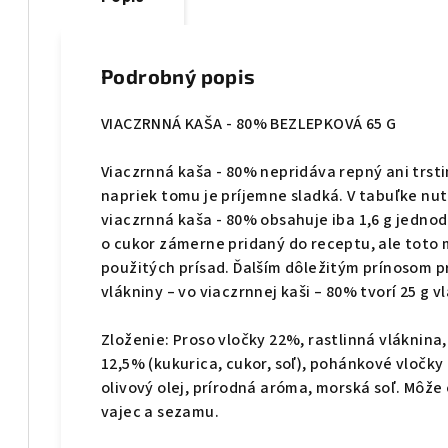
Podrobný popis
VIACZRNNÁ KAŠA - 80% BEZLEPKOVÁ 65 G
Viaczrnná kaša - 80% nepridáva repný ani trsti
napriek tomu je príjemne sladká. V tabuľke nut
viaczrnná kaša - 80% obsahuje iba 1,6 g jedno
o cukor zámerne pridaný do receptu, ale toto
použitých prísad. Ďalším dôležitým prínosom p
vlákniny – vo viaczrnnej kaši – 80% tvorí 25 g vl
Zloženie: Proso vločky 22%, rastlinná vláknina
12,5% (kukurica, cukor, soľ), pohánkové vločk
olivový olej, prírodná aróma, morská soľ. Môže
vajec a sezamu.