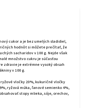
nový cukor a je bez umelých sladidiel,
ričných hodnôt si môžete prečítať, že
duchých sacharidov v 100 g. Nejde však
 malé množstvo cukru je súčasťou
re zdravie je extrémne vysoký obsah
ákniny v 100 g.
, ryžové vločky 20%, kukuričné vločky
y 9%, ryžová múka, ľanové semienko 4%,
 obsahovať stopy mlieka, sóje, orechov,