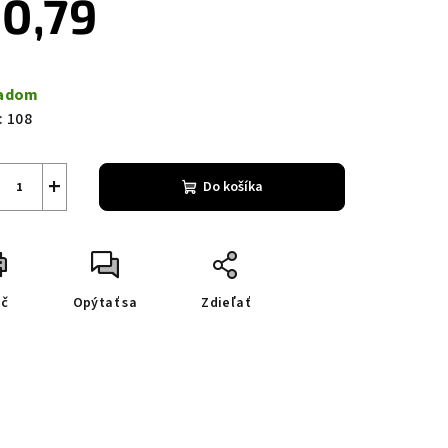
0,79
notková
a:
ladom
:
108
+
Do košíka
ač
Opýtať sa
Zdieľať