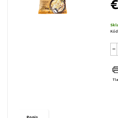
€
Jed
cen
Sk
Kód
−
Tl
Popis