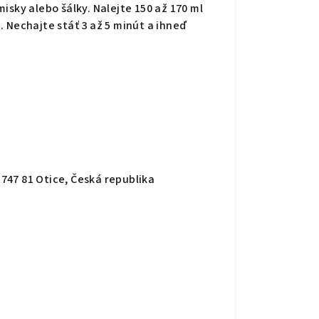
isky alebo šálky. Nalejte 150 až 170 ml
 Nechajte stáť 3 až 5 minút a ihneď
, 747 81 Otice, Česká republika