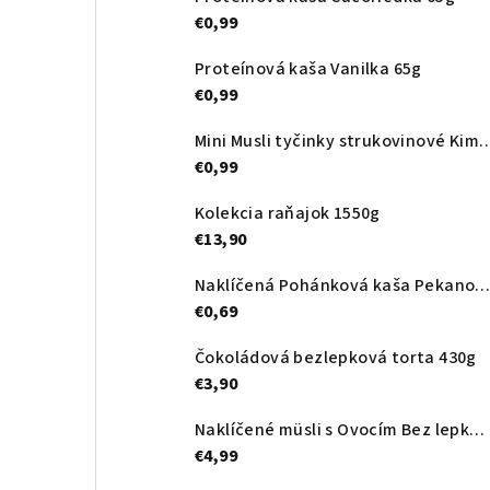
€0,99
Proteínová kaša Vanilka 65g
€0,99
Mini Musli tyčinky strukovinové Kimchi na s
€0,99
Kolekcia raňajok 1550g
€13,90
Naklíčená Pohánková kaša Pekanové orechy Bez Lepku 6
€0,69
Čokoládová bezlepková torta 430g
€3,90
Naklíčené müsli s Ovocím Bez lepku 450 g
€4,99