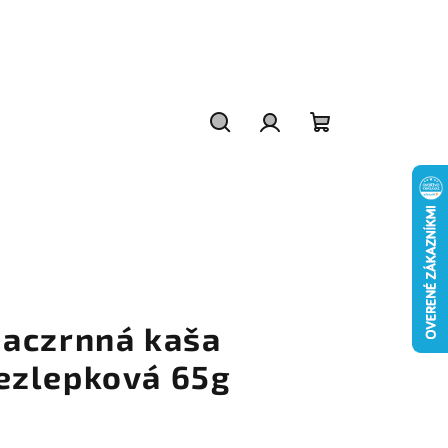
Hľadať
Prihlásenie
Nákupný
košík
iaczrnná kaša
ezlepková 65g