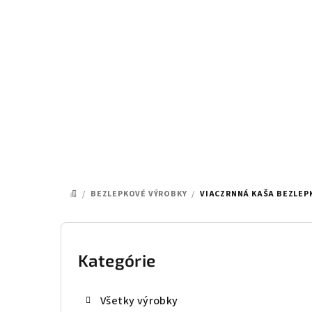
Prejsť
na
obsah
/
BEZLEPKOVÉ VÝROBKY
/
VIACZRNNÁ KAŠA BEZLEP
DOMOV
B
o
Kategórie
Preskočiť
kategórie
č
Všetky výrobky