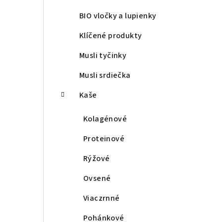
n
BIO vločky a lupienky
ý
p
Klíčené produkty
a
Musli tyčinky
n
Musli srdiečka
e
Kaše
l
Kolagénové
Proteinové
Rýžové
Ovsené
Viaczrnné
Pohánkové