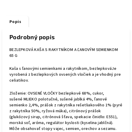
Popis
Podrobný popis
BEZLEPKOVÁ KAŠA S RAKYTNÍKOM A ĽANOVÝM SEMIENKOM
65 G
Kaša s ľanovými semienkami a rakytníkom, bezlepkováJe
vyrobená z bezlepkových ovsených vločiek a je vhodný pre
celiatikov.
Zloženie: OVSENÉ VLOČKY bezlepkové 68%, cukor,
sušené MLIEKO polotučné, sušené jablká 4%, ľanové
semienko 2,4%, prášok z rakytníka rešetliakového 1% (pyré
z rakytníka 50%, ryžová múka), citrónový prášok
(glukózový sirup, citrónová šťava, spekacie činidlo: E551),
morská soľ, aróma, regulátor kyslosti (kyselina jablčná).
Môže obsahovať stopy vajec, semien, orechov a sezamu.