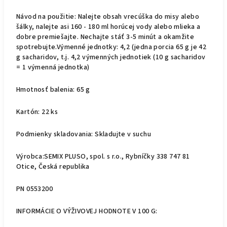
Návod na použitie: Nalejte obsah vrecúška do misy alebo
šálky, nalejte asi 160 - 180 ml horúcej vody alebo mlieka a
dobre premiešajte. Nechajte stáť 3-5 minút a okamžite
spotrebujte.Výmenné jednotky: 4,2 (jedna porcia 65 g je 42
g sacharidov, t.j. 4,2 výmenných jednotiek (10 g sacharidov
= 1 výmenná jednotka)
Hmotnosť balenia: 65 g
Kartón: 22 ks
Podmienky skladovania: Skladujte v suchu
Výrobca:SEMIX PLUSO, spol. s r.o., Rybníčky 338 747 81
Otice, Česká republika
PN 0553200
INFORMÁCIE O VÝŽIVOVEJ HODNOTE V 100 G: