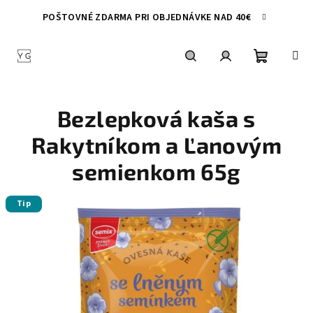
Prejsť
POŠTOVNÉ ZDARMA PRI OBJEDNÁVKE NAD 40€
na
obsah
Nákupn
Hľadať
Prihlásenie
Bezlepková kaša s
košík
Rakytníkom a Ľanovým
semienkom 65g
Tip