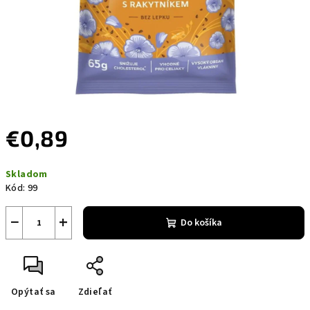
€0,89
Jednotková
Skladom
cena:
Kód:
99
−
+
Do košíka
Opýtať sa
Zdieľať