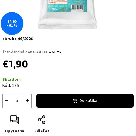
€4,99
–61 %
záruka 06/2026
štandardná cena:
€4,99
–61 %
€1,90
Jednotková
Skladom
cena:
Kód:
175
−
+
Do košíka
Opýtať sa
Zdieľať