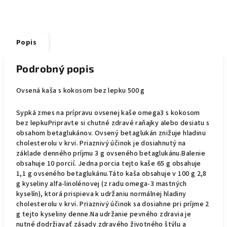
Popis
Podrobný popis
Ovsená kaša s kokosom bez lepku 500 g
Sypká zmes na prípravu ovsenej kaše omega3 s kokosom
bez lepkuPripravte si chutné zdravé raňajky alebo desiatu s
obsahom betaglukánov. Ovsený betaglukán znižuje hladinu
cholesterolu v krvi. Priaznivý účinok je dosiahnutý na
základe denného príjmu 3 g ovseného betaglukánu.Balenie
obsahuje 10 porcií. Jedna porcia tejto kaše 65 g obsahuje
1,1 g ovseného betaglukánu.Táto kaša obsahuje v 100 g 2,8
g kyseliny alfa-linolénovej (z radu omega-3 mastných
kyselín), ktorá prispieva k udržaniu normálnej hladiny
cholesterolu v krvi. Priaznivý účinok sa dosiahne pri príjme 2
g tejto kyseliny denne.Na udržanie pevného zdravia je
nutné dodržiavať zásady zdravého životného štýlu a