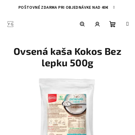
Prejsť
POŠTOVNÉ ZDARMA PRI OBJEDNÁVKE NAD 40€
na
obsah
Nákupn
Hľadať
Prihlásenie
Ovsená kaša Kokos Bez
košík
lepku 500g