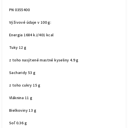
PN 0355400
Výživové údaje v 100 g:
Energia 1684 kJ/401 kcal
Tuky 12 g
z toho nasýtené mastné kyseliny 4.9 g
Sacharidy 53 g
z toho cukry 15 g
Vláknina 11 g
Bielkoviny 13 g
Soľ 0.36 g