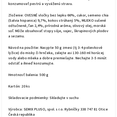
konzumovať pestrú a vyváženú stravu.
Zloženie: OVESNÉ vločky bez lepku 66%, cukor, semeno chia
(Salvia hispanica) 9,7%, kokos strúhaný 5%, MLIEKO sušené
odtučnené, ľan 2,4%, prírodná aróma, olivový olej, morská
soľ. Môže obsahovať stopy sóje, vajec, škrupinových plodov
a sezamu.
Návod na použitie: Nasypte 50 g zmesi (tj 3-4 polievkové
lyžice) do misky či hrnčeka, zalejte asi 130-160 ml horúcej
vody alebo mlieka a dobre premiešajte. Nechajte 3-5 minút
odstáť a ihneď konzumujte.
Hmotnosť balenia: 500 g
Kartón: 20 ks
Skladovacie podmienky: Skladujte v suchu
Výrobca: SEMIX PLUSO, spol. s r.o. Rybníčky 338 747 81 Otice
Česká republika